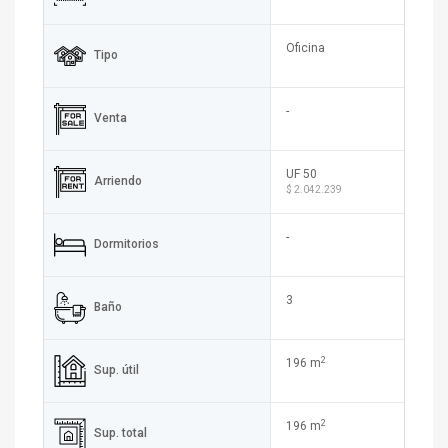
Oficina
Tipo
-
Venta
UF 50
Arriendo
$ 2.042.239
-
Dormitorios
3
Baño
2
196 m
Sup. útil
2
196 m
Sup. total