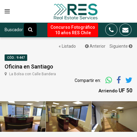
Concurso Fotográfico
Buscador
10 años RES Chile
« Listado
Anterior
Siguiente
CÓD.: 9.447
Oficina en Santiago
La Bolsa con Calle Bandera
Compartir en:
UF 50
Arriendo