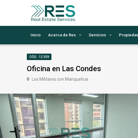
Inicio
Acerca de Res
Servicios
Propieda
CÓD.: 12.559
Oficina en Las Condes
Los Militares con Manquehue