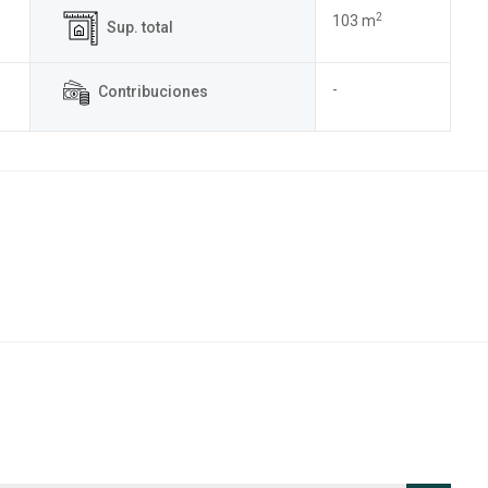
2
103 m
Sup. total
-
Contribuciones