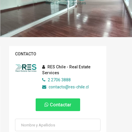
CONTACTO
RES Chile - Real Estate
Services
2 2706 3888
contacto@res-chile.cl
Contactar