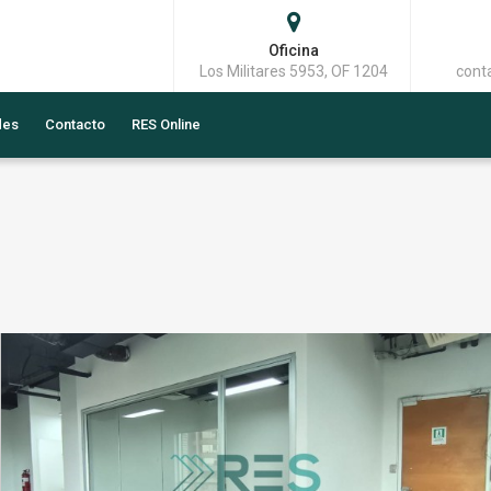
Oficina
Los Militares 5953, OF 1204
cont
des
Contacto
RES Online