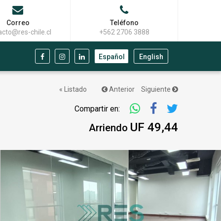
Correo
Teléfono
acto@res-chile.cl
+562 2706 3888
Español
English
« Listado
Anterior
Siguiente
Compartir en:
UF 49,44
Arriendo