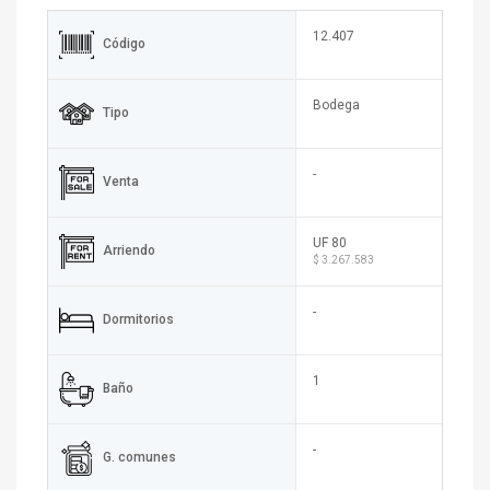
12.407
Código
Bodega
Tipo
-
Venta
UF 80
Arriendo
$ 3.267.583
-
Dormitorios
1
Baño
-
G. comunes