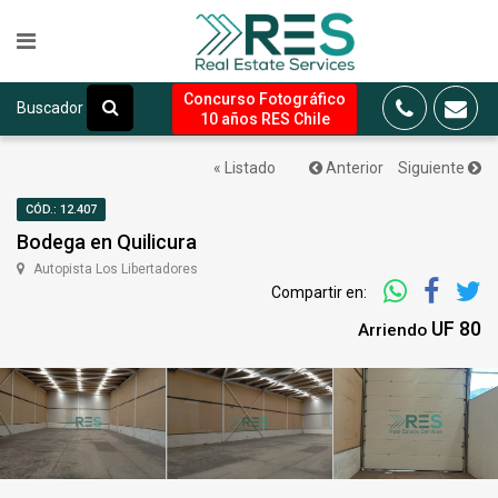
Concurso Fotográfico
Buscador
10 años RES Chile
« Listado
Anterior
Siguiente
CÓD.: 12.407
Bodega en Quilicura
Autopista Los Libertadores
Compartir en:
UF 80
Arriendo