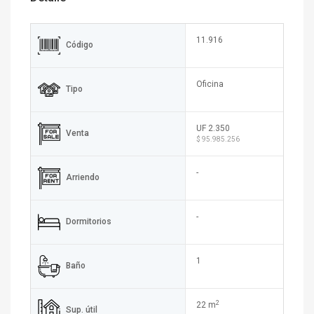
11.916
Código
Oficina
Tipo
UF 2.350
Venta
$ 95.985.256
-
Arriendo
-
Dormitorios
1
Baño
2
22 m
Sup. útil