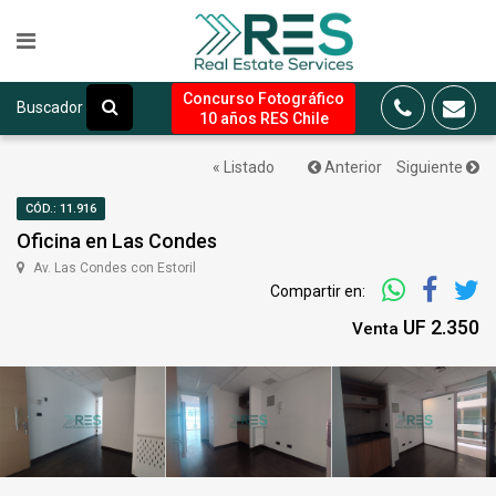
Concurso Fotográfico
Buscador
10 años RES Chile
« Listado
Anterior
Siguiente
CÓD.: 11.916
Oficina en Las Condes
Av. Las Condes con Estoril
Compartir en:
UF 2.350
Venta