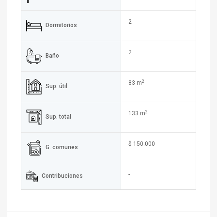
2
Dormitorios
2
Baño
2
83 m
Sup. útil
2
133 m
Sup. total
$ 150.000
G. comunes
-
Contribuciones