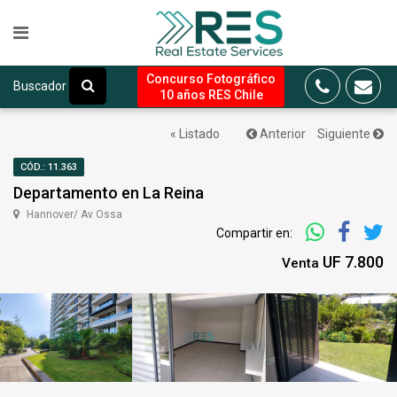
Concurso Fotográfico
Buscador
10 años RES Chile
« Listado
Anterior
Siguiente
CÓD.: 11.363
Departamento en La Reina
Hannover/ Av Ossa
Compartir en:
UF 7.800
Venta