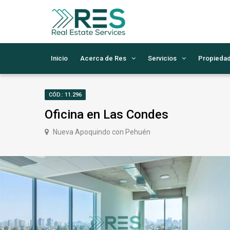
Inicio
Acerca de Res
Servicios
Propieda
CÓD.: 11.296
Oficina en Las Condes
Nueva Apoquindo con Pehuén