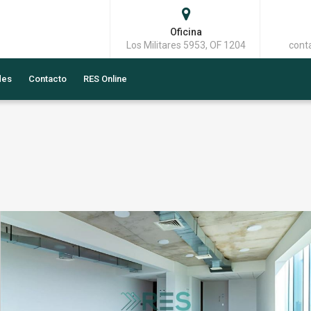
Oficina
Los Militares 5953, OF 1204
cont
des
Contacto
RES Online