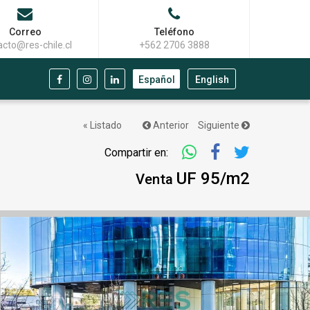
Correo
Teléfono
acto@res-chile.cl
+562 2706 3888
Español
English
« Listado
Anterior
Siguiente
Compartir en:
UF 95/m2
Venta