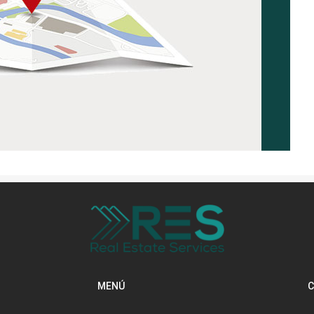
MENÚ
C