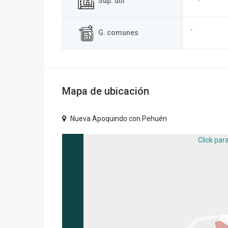
Sup. útil
-
G. comunes
Mapa de ubicación
Nueva Apoquindo con Pehuén
Click par