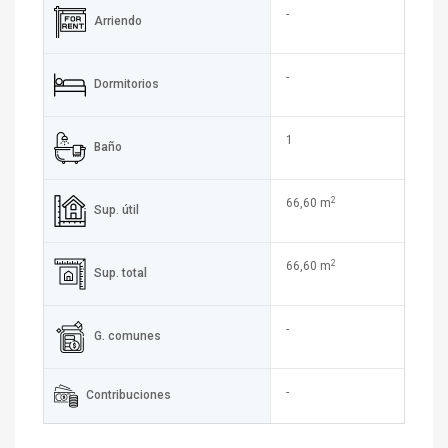
-
Arriendo
-
Dormitorios
1
Baño
2
66,60 m
Sup. útil
2
66,60 m
Sup. total
-
G. comunes
-
Contribuciones