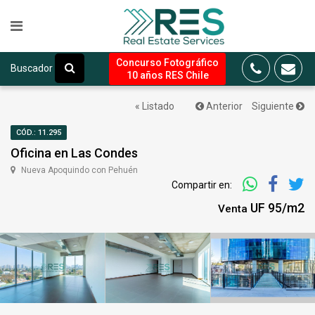
Concurso Fotográfico
Buscador
10 años RES Chile
« Listado
Anterior
Siguiente
CÓD.: 11.295
Oficina en Las Condes
Nueva Apoquindo con Pehuén
Compartir en:
UF 95/m2
Venta