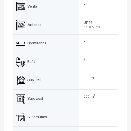
-
Venta
UF 78
Arriendo
$ 3.185.893
-
Dormitorios
3
Baño
2
300 m
Sup. útil
2
300 m
Sup. total
-
G. comunes