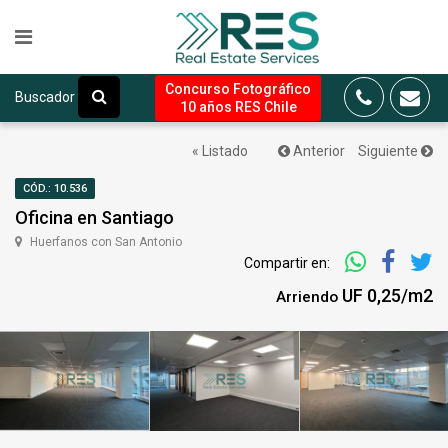
Concurso Fotográfico
Buscador
10 años RES Chile
« Listado
Anterior
Siguiente
CÓD.: 10.536
Oficina en Santiago
Huerfanos con San Antonio
Compartir en:
UF 0,25/m2
Arriendo