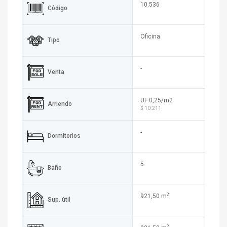
10.536
Código
Oficina
Tipo
-
Venta
UF 0,25/m2
Arriendo
$ 10.211
-
Dormitorios
5
Baño
2
921,50 m
Sup. útil
2