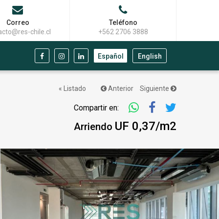
Correo
Teléfono
acto@res-chile.cl
+562 2706 3888
Español
English
« Listado
Anterior
Siguiente
Compartir en:
UF 0,37/m2
Arriendo