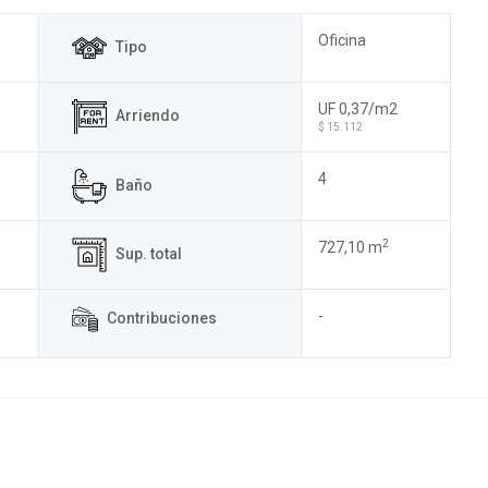
Oficina
Tipo
UF 0,37/m2
Arriendo
$ 15.112
4
Baño
2
727,10 m
Sup. total
-
Contribuciones