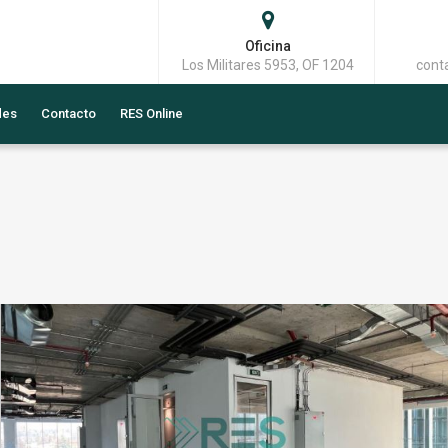
Oficina
Los Militares 5953, OF 1204
cont
des
Contacto
RES Online